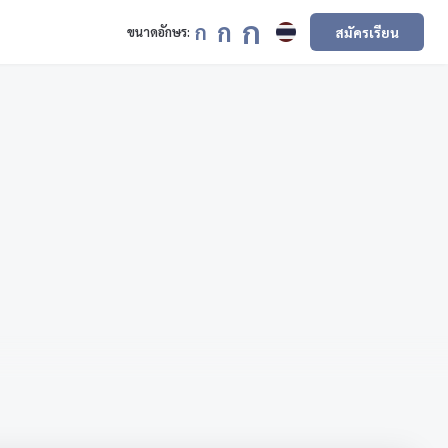
ก
ก
ก
สมัครเรียน
ขนาดอักษร: