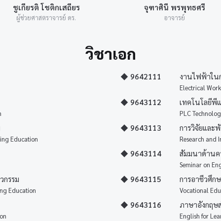
ชูเกียรติ โชติกเสถียร
จุฑาศินี พรพุทธศรี
ผู้ช่วยศาสตราจารย์ ดร.
อาจารย์
วิชาเอก
◆ 9642111
งานไฟฟ้าในก
Electrical Work
◆ 9643112
เทคโนโลยีพีแ
n
PLC Technology
ม
◆ 9643113
การวิจัยและ
ing Education
Research and I
◆ 9643114
สัมมนาด้านคร
Seminar on Eng
ศวกรรม
◆ 9643115
การอาชีวศึก
ring Education
Vocational Edu
◆ 9643116
ภาษาอังกฤษสำ
ion
English for Le