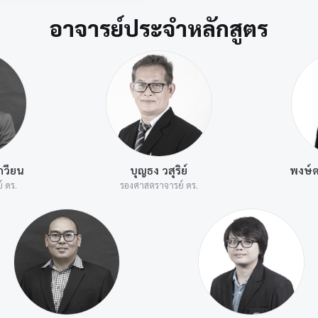
อาจารย์ประจำหลักสูตร
กวียน
บุญธง วสุริย์
พงษ์ด
์ ดร.
รองศาสตราจารย์ ดร.